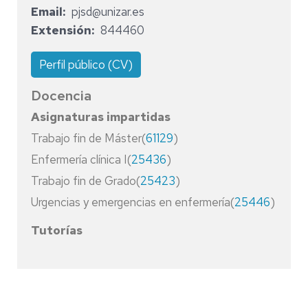
Email
pjsd@unizar.es
Extensión
844460
Perfil público (CV)
Docencia
Asignaturas impartidas
Trabajo fin de Máster(
61129
)
Enfermería clínica I(
25436
)
Trabajo fin de Grado(
25423
)
Urgencias y emergencias en enfermería(
25446
)
Tutorías